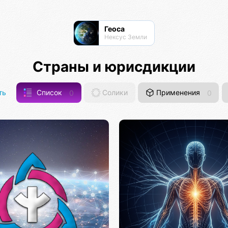
Геоса
Нексус Земли
Страны и юрисдикции
ть
Список
0
Солики
Применения
0