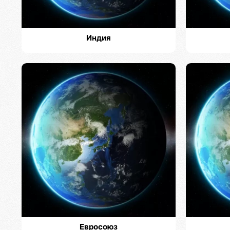
Индия
Евросоюз