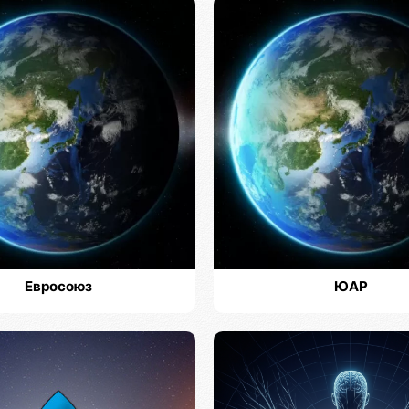
Евросоюз
ЮАР