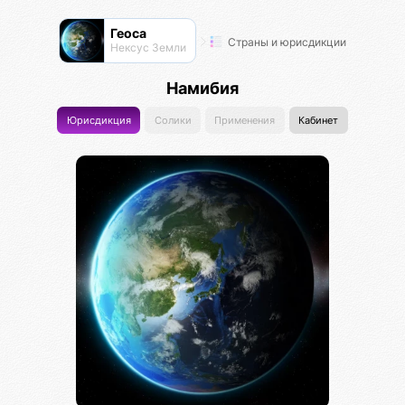
Геоса
Страны и юрисдикции
Нексус Земли
Намибия
Юрисдикция
Солики
Применения
Кабинет