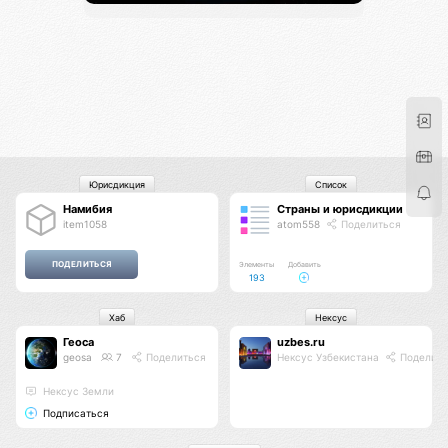
Юрисдикция
Список
Намибия
Страны и юрисдикции
item1058
atom558
Поделиться
Элементы
Добавить
193
Хаб
Нексус
Геоса
uzbes.ru
geosa
7
Поделиться
Нексус Узбекистана
Поделить
Нексус Земли
Подписаться