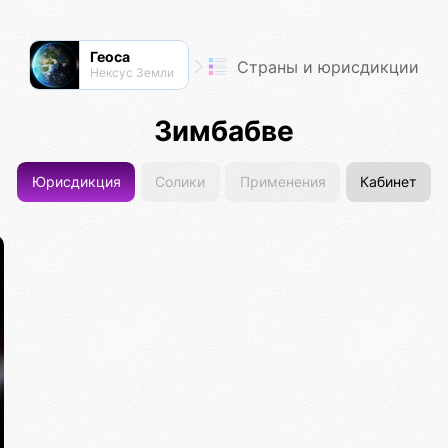
Геоса
Страны и юрисдикции
Нексус Земли
Зимбабве
Юрисдикция
Солики
Применения
Кабинет