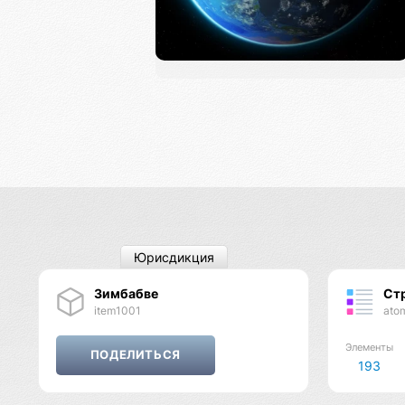
Юрисдикция
Зимбабве
Ст
item1001
ato
Элементы
193