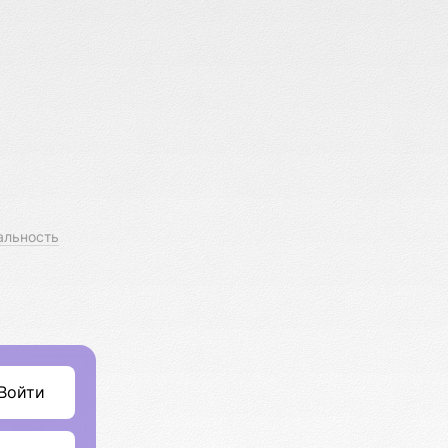
альность
Войти