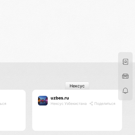
Нексус
uzbes.ru
ься
Нексус Узбекистана
Поделиться