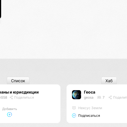
Список
Хаб
раны и юрисдикции
Геоса
m558
Поделиться
geosa
7
Поделит
Нексус Земли
Добавить
Подписаться