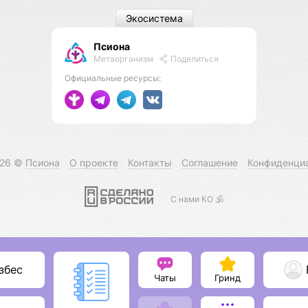
Экосистема
Псиона
Метаорганизм
Поделиться
Официальные ресурсы:
026 ©
Псиона
О проекте
Контакты
Соглашение
Конфиденци
С нами КО 🕉️
збес
Чаты
Гринд