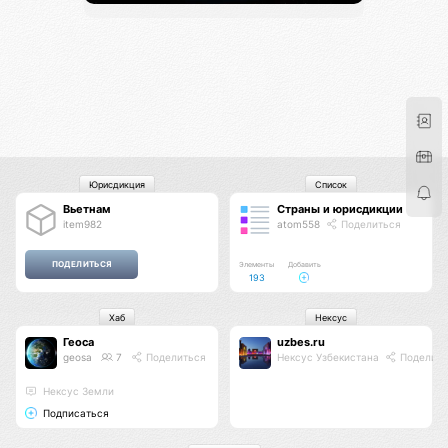
Юрисдикция
Список
Вьетнам
Страны и юрисдикции
item982
atom558
Поделиться
Элементы
Добавить
193
Хаб
Нексус
Геоса
uzbes.ru
geosa
7
Поделиться
Нексус Узбекистана
Поделить
Нексус Земли
Подписаться