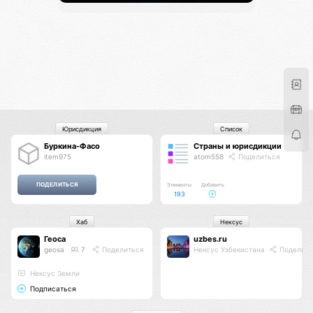
Юрисдикция
Список
Буркина-Фасо
Страны и юрисдикции
item975
atom558
Поделиться
Элементы
Добавить
193
Хаб
Нексус
Геоса
uzbes.ru
geosa
7
Поделиться
Нексус Узбекистана
Поделить
Нексус Земли
Подписаться