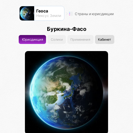
Геоса
Страны и юрисдикции
Нексус Земли
Буркина-Фасо
Юрисдикция
Солики
Применения
Кабинет