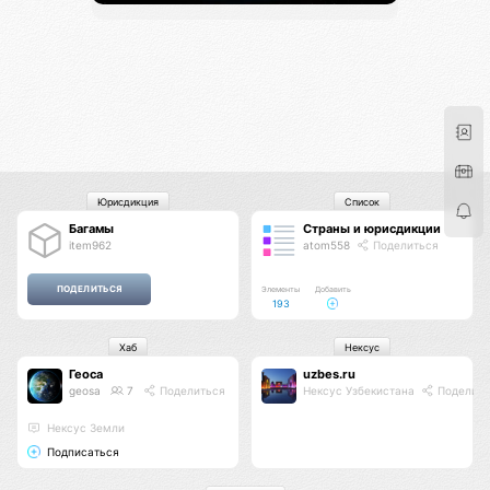
Юрисдикция
Список
Багамы
Страны и юрисдикции
item962
atom558
Поделиться
Элементы
Добавить
193
Хаб
Нексус
Геоса
uzbes.ru
geosa
7
Поделиться
Нексус Узбекистана
Поделить
Нексус Земли
Подписаться