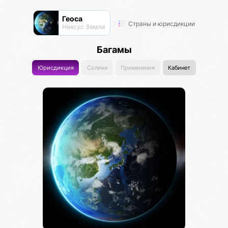
Геоса
Страны и юрисдикции
Нексус Земли
Багамы
Юрисдикция
Солики
Применения
Кабинет