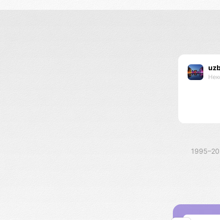
uzb
Нек
1995–2