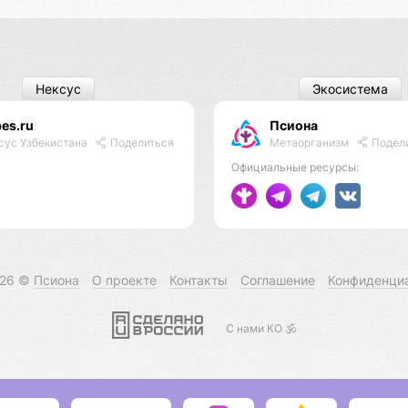
Нексус
Экосистема
es.ru
Псиона
Метаорганизм
Подел
сус Узбекистана
Поделиться
Официальные ресурсы:
026 ©
Псиона
О проекте
Контакты
Соглашение
Конфиденци
С нами КО 🕉️