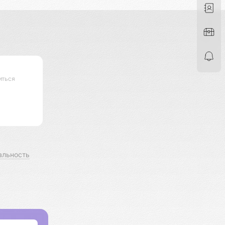
иться
альность