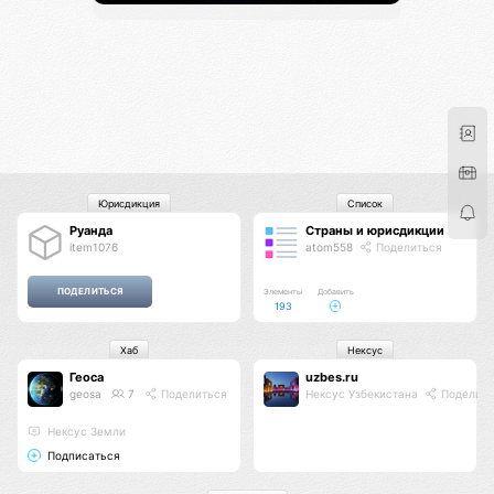
Юрисдикция
Список
Руанда
Страны и юрисдикции
item1076
atom558
Поделиться
Элементы
Добавить
193
Хаб
Нексус
Геоса
uzbes.ru
geosa
7
Поделиться
Нексус Узбекистана
Поделить
Нексус Земли
Подписаться