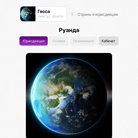
Геоса
Страны и юрисдикции
Нексус Земли
Руанда
Юрисдикция
Солики
Применения
Кабинет