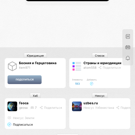
Юрисдикция
Список
Босния и Герцеговина
Страны и юрисдикции
item971
atom558
Поделиться
Элементы
Добавить
193
Хаб
Нексус
Геоса
uzbes.ru
geosa
7
Поделиться
Нексус Узбекистана
Поделить
Нексус Земли
Подписаться