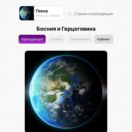
Геоса
Страны и юрисдикции
Нексус Земли
Босния и Герцеговина
Юрисдикция
Солики
Применения
Кабинет