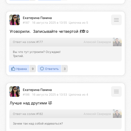
Екатерина Панина
#187
16 августа 2025 в 13:55
Цепочка из 5
Уговорили.  Записывайте четвертой 💃🙈☺️
Ответ на солик #177
Алексей Свиридов
Вы что тут устроили? Осуждаю!

Третий.
Нравка
9
Ответить
3
Екатерина Панина
#186
16 августа 2025 в 13:53
Цепочка из 4
Лучше над другими 🤣
Ответ на солик #182
Алексей Свиридов
Зачем так над собой издеваться?