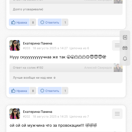
Долго уговаривали)
Нравка
8
Ответить
1
Екатерина Панина
#203
18 августа 2025 в 14:27
Цепочка из 6
Нууу скууууууууучнаа же так 🥱🥱🫠🫠🫠🙃😇😇😇🫣
Ответ на солик #192
Алексей Свиридов
Лучше вообще ни над кем ☺️
Нравка
8
Ответить
1
Екатерина Панина
#202
18 августа 2025 в 14:25
Цепочка из 7
ой ой ой мужчина что за провокации!!! 🤣🤣🤣