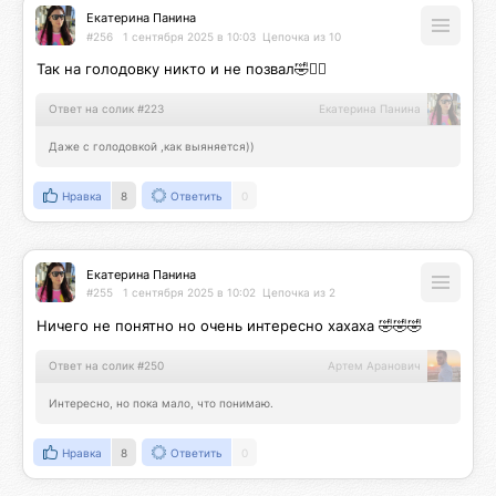
Екатерина Панина
#256
1 сентября 2025 в 10:03
Цепочка из 10
Так на голодовку никто и не позвал🤣🤦‍♀️
Ответ на солик #223
Екатерина Панина
Даже с голодовкой ,как выяняется))
Нравка
8
Ответить
0
Екатерина Панина
#255
1 сентября 2025 в 10:02
Цепочка из 2
Ничего не понятно но очень интересно хахаха 🤣🤣🤣
Ответ на солик #250
Артем Аранович
Интересно, но пока мало, что понимаю.
Нравка
8
Ответить
0