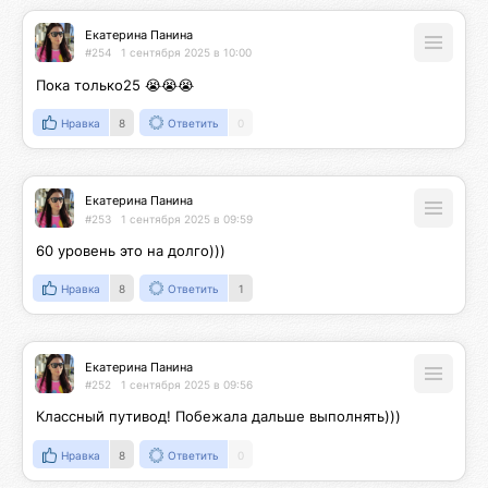
Екатерина Панина
#254
1 сентября 2025 в 10:00
Пока только25 😭😭😭
Нравка
8
Ответить
0
Екатерина Панина
#253
1 сентября 2025 в 09:59
60 уровень это на долго)))
Нравка
8
Ответить
1
Екатерина Панина
#252
1 сентября 2025 в 09:56
Классный путивод! Побежала дальше выполнять)))
Нравка
8
Ответить
0