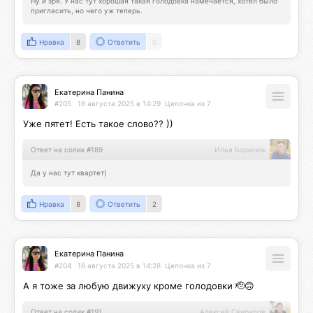
Ну и зря. У нас тут хорошая такая голодовка намечается, хотел было 
пригласить, но чего уж теперь.
Нравка
8
Ответить
0
Екатерина Панина
#205
18 августа 2025 в 14:29
Цепочка из 7
Уже пятет! Есть такое слово?? ))
Ответ на солик #189
Илья Борисюк
Да у нас тут квартет)
Нравка
8
Ответить
2
Екатерина Панина
#204
18 августа 2025 в 14:28
Цепочка из 7
А я тоже за любую движуху кроме голодовки 🫡🙃
Ответ на солик #191
Алексей Свиридов