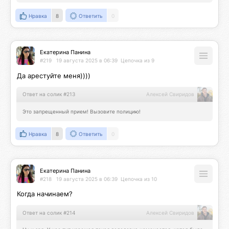
Нравка
8
Ответить
0
Екатерина Панина
#219
19 августа 2025 в 06:39
Цепочка из 9
Да арестуйте меня))))
Ответ на солик #213
Алексей Свиридов
Это запрещенный прием! Вызовите полицию!
Нравка
8
Ответить
0
Екатерина Панина
#218
19 августа 2025 в 06:39
Цепочка из 10
Когда начинаем?
Ответ на солик #214
Алексей Свиридов