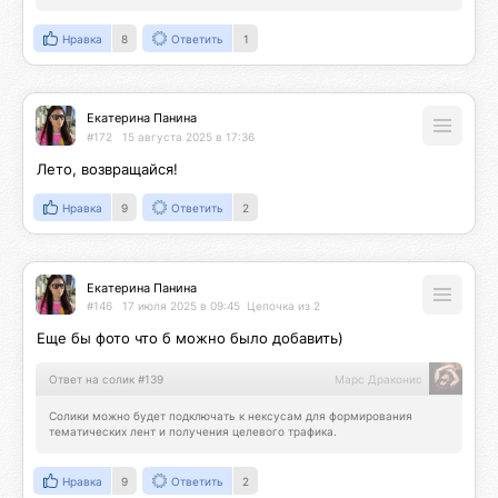
Нравка
8
Ответить
1
Екатерина Панина
#172
15 августа 2025 в 17:36
Лето, возвращайся!
Нравка
9
Ответить
2
Екатерина Панина
#146
17 июля 2025 в 09:45
Цепочка из 2
Еще бы фото что б можно было добавить)
Ответ на солик #139
Марс Драконис
Солики можно будет подключать к нексусам для формирования 
тематических лент и получения целевого трафика.
Нравка
9
Ответить
2