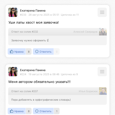
Екатерина Панина
#233
28 августа 2025 в 05:51
Цепочка из 11
Уши лапы хвост моя заявочка!
Ответ на солик #232
Алексей Свиридов
Заявочку нужно оформить ☝️
Нравка
8
Ответить
0
Екатерина Панина
#224
19 августа 2025 в 06:46
Цепочка из 9
Меня автором обязательно указать!!!
Ответ на солик #207
Илья Борисюк
Пора добавлять в орфографические словарь)
Нравка
8
Ответить
1