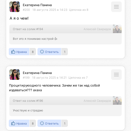
Екатерина Панина
#200
18 августа 2025 в 14:23
Цепочка из 8
А я о чем!
Ответ на солик #194
Алексей Свиридов
Вот это я понимаю настрой 👍
Нравка
8
Ответить
1
Екатерина Панина
#199
18 августа 2025 в 14:21
Цепочка из 7
Процитируюодного человечика: Зачем же так над собой 
издеваться??? ахаха
Ответ на солик #196
Алексей Свиридов
Участвую и страдаю
Нравка
8
Ответить
1