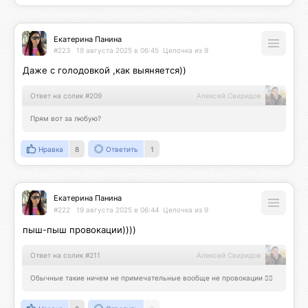
Екатерина Панина
#223
19 августа 2025 в 06:45
Цепочка из 9
Даже с голодовкой ,как выяняется))
Ответ на солик #209
Алексей Свиридов
Прям вот за любую?
Нравка
8
Ответить
1
Екатерина Панина
#222
19 августа 2025 в 06:44
Цепочка из 9
пыш-пыш провокации))))
Ответ на солик #211
Алексей Свиридов
Обычные такие ничем не примечательные вообще не провокации 🤷‍♂️