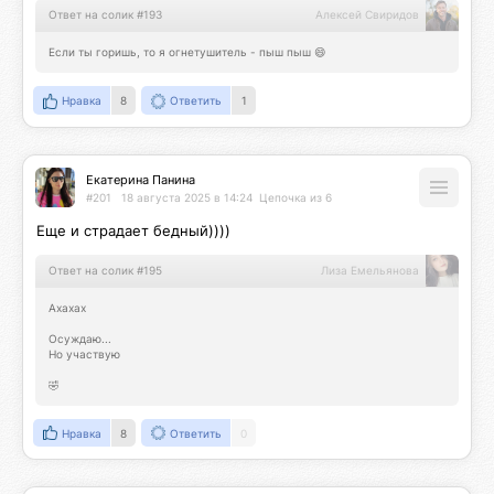
Ответ на солик #193
Алексей Свиридов
Если ты горишь, то я огнетушитель - пыш пыш 😄
Нравка
8
Ответить
1
Екатерина Панина
#201
18 августа 2025 в 14:24
Цепочка из 6
Еще и страдает бедный))))
Ответ на солик #195
Лиза Емельянова
Ахахах

Осуждаю...

Но участвую

🤣
Нравка
8
Ответить
0