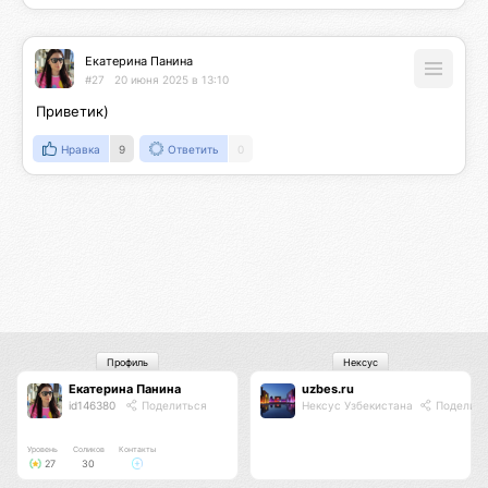
Екатерина Панина
#27
20 июня 2025 в 13:10
Приветик)
Нравка
9
Ответить
0
Профиль
Нексус
Екатерина Панина
uzbes.ru
id146380
Поделиться
Нексус Узбекистана
Поделить
Уровень
Соликов
Контакты
27
30