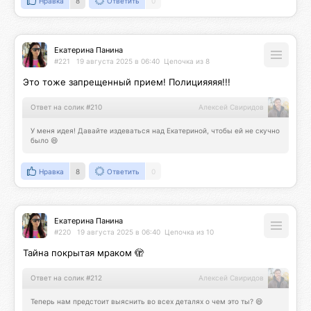
Нравка
8
Ответить
0
Екатерина Панина
#221
19 августа 2025 в 06:40
Цепочка из 8
Это тоже запрещенный прием! Полицияяяя!!!
Ответ на солик #210
Алексей Свиридов
У меня идея! Давайте издеваться над Екатериной, чтобы ей не скучно 
было 😄
Нравка
8
Ответить
0
Екатерина Панина
#220
19 августа 2025 в 06:40
Цепочка из 10
Тайна покрытая мраком 🫣
Ответ на солик #212
Алексей Свиридов
Теперь нам предстоит выяснить во всех деталях о чем это ты? 😄