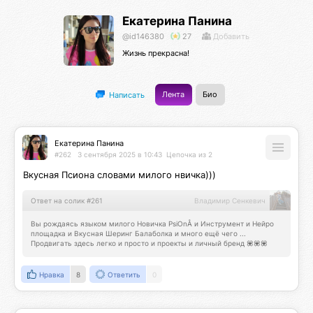
Екатерина Панина
@id146380
27
Добавить
Жизнь прекрасна!
Лента
Био
Написать
Екатерина Панина
#262
3 сентября 2025 в 10:43
Цепочка из 2
Вкусная Псиона словами милого нвичка)))
Ответ на солик #261
Владимир Сенкевич
Вы рождаясь языком милого Новичка PsiOnÅ и Инструмент и Нейро 
площадка и Вкусная Шеринг Балаболка и много ещё чего ... 
Продвигать здесь легко и просто и проекты и личный бренд 💟💟💟
Нравка
8
Ответить
0