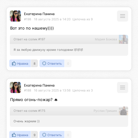
Екатерина Панина
#198
18 августа 2025 в 14:20
Цепочка из 9
Вот это по нашему))))
Ответ на солик #197
Мария Бокова
Я за любую движуху кроме голодовки 🤣🤣🤣
Нравка
8
Ответить
0
Екатерина Панина
#188
16 августа 2025 в 13:56
Цепочка из 3
Прямо огонь-пожар? 🔥
Ответ на солик #175
Руслан Гришин
Очень жарким ))
Нравка
9
Ответить
0