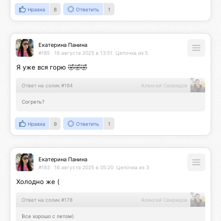
Нравка
8
Ответить
1
Екатерина Панина
#185
16 августа 2025 в 13:51
Цепочка из 5
Я уже вся горю 🤣🤣🤣
Ответ на солик #184
Алексей Свиридов
Согреть?
Нравка
9
Ответить
1
Екатерина Панина
#183
16 августа 2025 в 05:20
Цепочка из 3
Холодно же (
Ответ на солик #178
Алексей Свиридов
Все хорошо с летом)