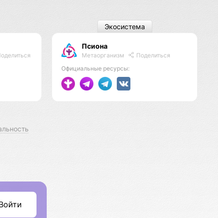
Экосистема
Псиона
Метаорганизм
Поделиться
оделиться
Официальные ресурсы:
альность
Войти