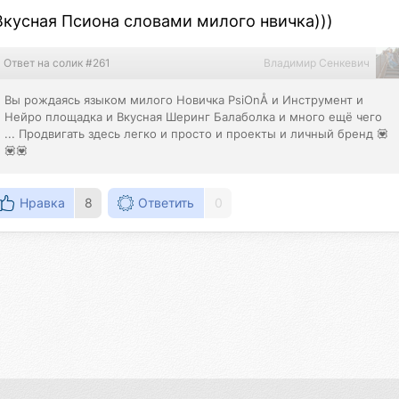
Вкусная Псиона словами милого нвичка)))
Ответ на солик #261
Владимир Сенкевич
Вы рождаясь языком милого Новичка PsiOnÅ и Инструмент и 
Нейро площадка и Вкусная Шеринг Балаболка и много ещё чего 
... Продвигать здесь легко и просто и проекты и личный бренд 💟
💟💟
Нравка
8
Ответить
0