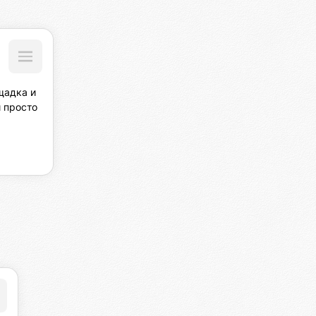
адка и 
 просто 