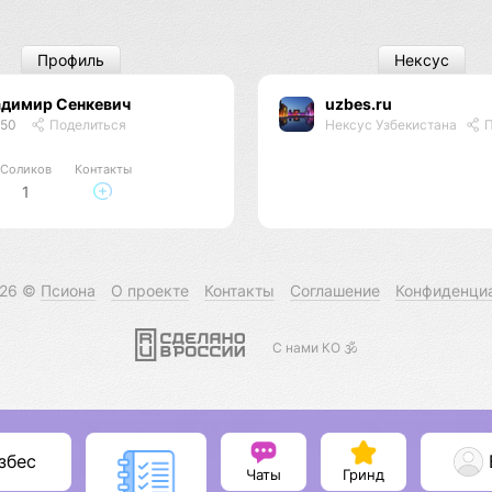
Профиль
Нексус
адимир Сенкевич
uzbes.ru
450
Поделиться
Нексус Узбекистана
П
Соликов
Контакты
1
026 ©
Псиона
О проекте
Контакты
Соглашение
Конфиденци
С нами КО 🕉️
збес
Чаты
Гринд