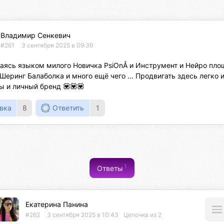
Владимир Сенкевич
#261
3 сентября 2025 в 09:39
ясь языком милого Новичка PsiOnÅ и Инструмент и Нейро площ
Шеринг Балаболка и много ещё чего ... Продвигать здесь легко и
ы и личный бренд 💟💟💟
вка
8
Ответить
1
1
Ответы
Екатерина Панина
#262
3 сентября 2025 в 10:43
Цепочка из 2