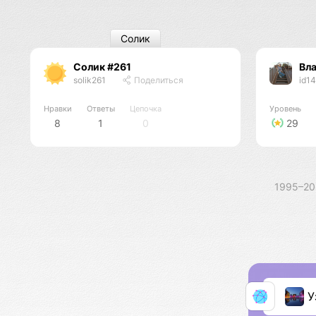
Солик
Солик #261
Вл
solik261
Поделиться
id1
Нравки
Ответы
Цепочка
Уровень
8
1
0
29
1995–2
У