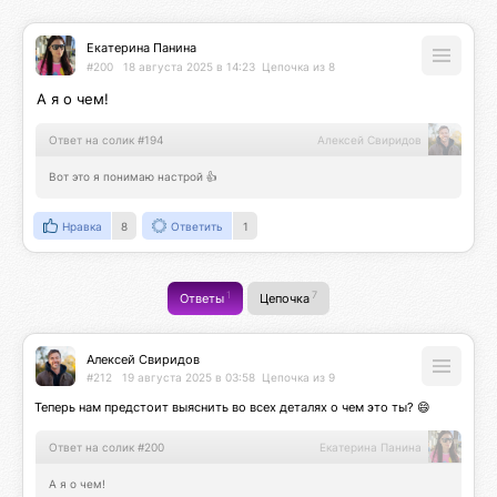
Екатерина Панина
#200
18 августа 2025 в 14:23
Цепочка из 8
А я о чем!
Ответ на солик #194
Алексей Свиридов
Вот это я понимаю настрой 👍
Нравка
8
Ответить
1
1
7
Ответы
Цепочка
Алексей Свиридов
#212
19 августа 2025 в 03:58
Цепочка из 9
Теперь нам предстоит выяснить во всех деталях о чем это ты? 😄
Ответ на солик #200
Екатерина Панина
А я о чем!