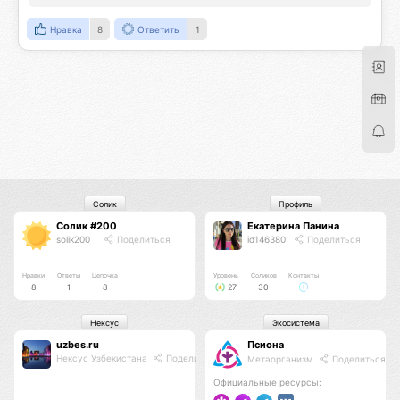
Нравка
8
Ответить
1
Солик
Профиль
Солик #200
Екатерина Панина
solik200
Поделиться
id146380
Поделиться
Нравки
Ответы
Цепочка
Уровень
Соликов
Контакты
8
1
8
27
30
Нексус
Экосистема
uzbes.ru
Псиона
Нексус Узбекистана
Поделиться
Метаорганизм
Поделиться
Официальные ресурсы: