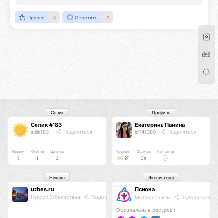
Нравка
8
Ответить
1
Солик
Профиль
Солик #183
Екатерина Панина
solik183
Поделиться
id146380
Поделиться
Нравки
Ответы
Цепочка
Уровень
Соликов
Контакты
8
1
3
27
30
Нексус
Экосистема
uzbes.ru
Псиона
Нексус Узбекистана
Поделиться
Метаорганизм
Поделиться
Официальные ресурсы: