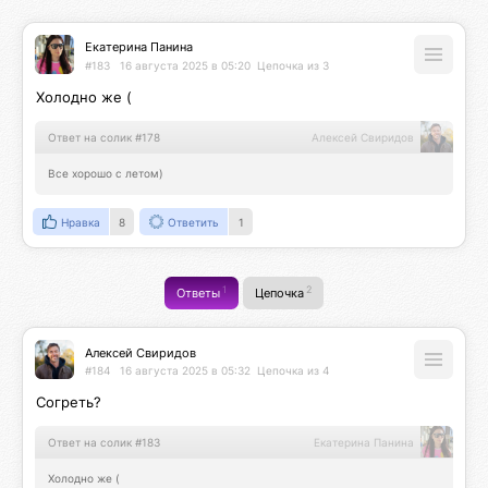
Екатерина Панина
#183
16 августа 2025 в 05:20
Цепочка из 3
Холодно же (
Ответ на солик #178
Алексей Свиридов
Все хорошо с летом)
Нравка
8
Ответить
1
1
2
Ответы
Цепочка
Алексей Свиридов
#184
16 августа 2025 в 05:32
Цепочка из 4
Согреть?
Ответ на солик #183
Екатерина Панина
Холодно же (