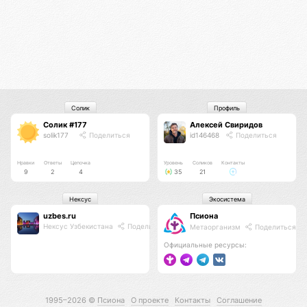
Солик
Профиль
Солик #177
Алексей Свиридов
solik177
Поделиться
id146468
Поделиться
Нравки
Ответы
Цепочка
Уровень
Соликов
Контакты
9
2
4
35
21
Нексус
Экосистема
uzbes.ru
Псиона
Нексус Узбекистана
Поделиться
Метаорганизм
Поделиться
Официальные ресурсы:
1995–2026 ©
Псиона
О проекте
Контакты
Соглашение