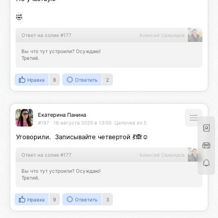
🤣
Ответ на солик #177
Алексей Свиридов
Вы что тут устроили? Осуждаю!

Третий.
Нравка
8
Ответить
2
Екатерина Панина
#187
16 августа 2025 в 13:55
Цепочка из 5
Уговорили.  Записывайте четвертой 💃🙈☺️
Ответ на солик #177
Алексей Свиридов
Вы что тут устроили? Осуждаю!

Третий.
Нравка
9
Ответить
3