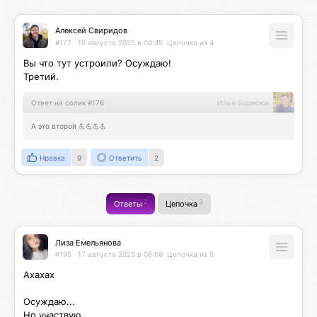
Алексей Свиридов
#177
16 августа 2025 в 04:45
Цепочка из 4
Вы что тут устроили? Осуждаю!

Третий.
Ответ на солик #176
Илья Борисюк
А это второй 💪💪💪💪
Нравка
9
Ответить
2
2
3
Ответы
Цепочка
Лиза Емельянова
#195
17 августа 2025 в 08:56
Цепочка из 5
Ахахах

Осуждаю...

Но участвую
