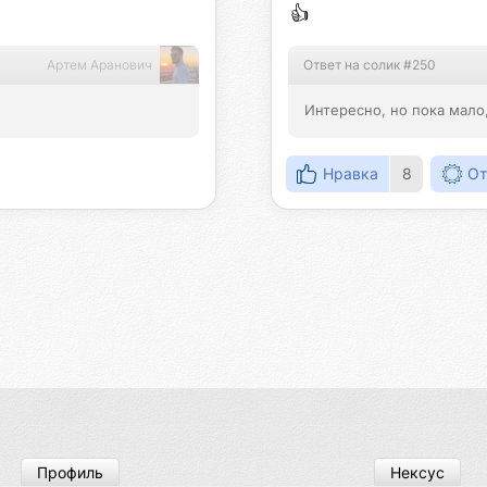
👍
Артем Аранович
Ответ на солик #250
Интересно, но пока мало
Нравка
8
От
Профиль
Нексус