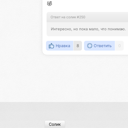
🤣
Ответ на солик #250
Интересно, но пока мало, что понимаю.
Нравка
8
Ответить
0
Солик