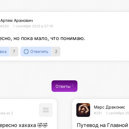
Артем Аранович
#250
1 сентября 2025 в 07:16
сно, но пока мало, что понимаю.
вка
7
Ответить
2
2
Ответы
Марс Драконис
чка из 2
#251
1 сентября 2
ересно хахаха 🤣🤣
Путевод на Главной