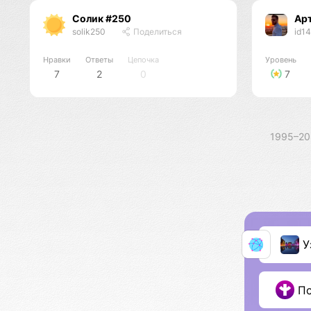
Солик #250
Ар
solik250
Поделиться
id1
Нравки
Ответы
Цепочка
Уровень
7
2
0
7
1995–2
У
П