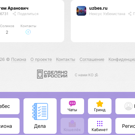
тем Аранович
uzbes.ru
46731
Поделиться
Нексус Узбекистана
П
Соликов
Контакты
2
026 ©
Псиона
О проекте
Контакты
Соглашение
Конфиденци
С нами КО 🕉️
збес
Чаты
Гринд
сиона
Реги
Дела
Кошелёк
Кабинет