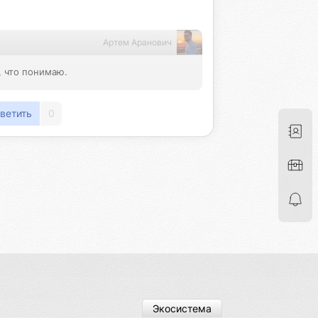
Артем Аранович
, что понимаю.
ветить
0
Экосистема