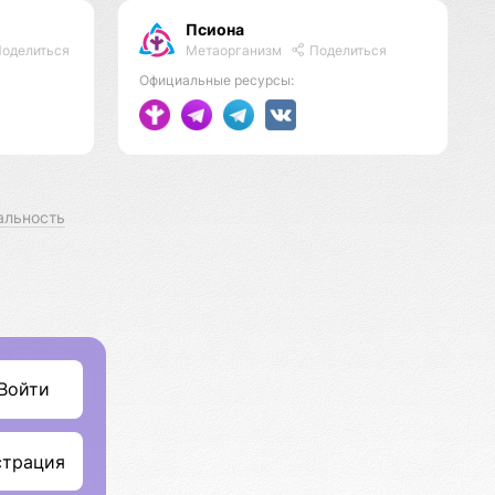
Псиона
Метаорганизм
Поделиться
оделиться
Официальные ресурсы:
альность
Войти
страция