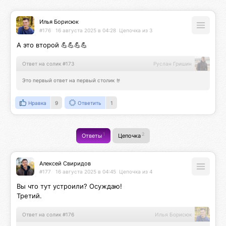
Илья Борисюк
#176
16 августа 2025 в 04:28
Цепочка из 3
А это второй 💪💪💪💪
Ответ на солик #173
Руслан Гришин
Это первый ответ на первый столик 🤘
Нравка
9
Ответить
1
1
2
Ответы
Цепочка
Алексей Свиридов
#177
16 августа 2025 в 04:45
Цепочка из 4
Вы что тут устроили? Осуждаю!

Третий.
Ответ на солик #176
Илья Борисюк