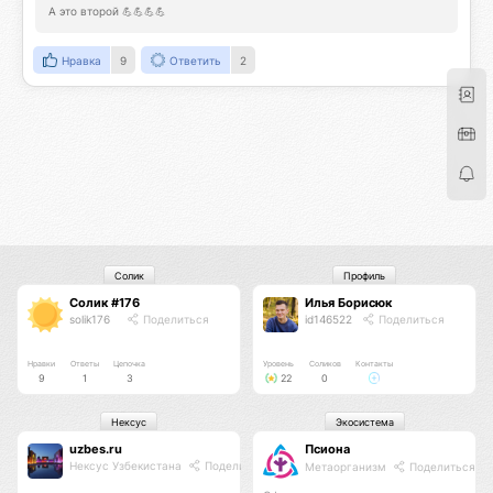
А это второй 💪💪💪💪
Нравка
9
Ответить
2
Солик
Профиль
Солик #176
Илья Борисюк
solik176
Поделиться
id146522
Поделиться
Нравки
Ответы
Цепочка
Уровень
Соликов
Контакты
9
1
3
22
0
Нексус
Экосистема
uzbes.ru
Псиона
Нексус Узбекистана
Поделиться
Метаорганизм
Поделиться