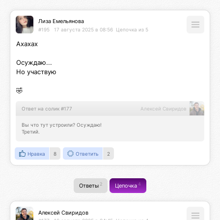
Лиза Емельянова
#195
17 августа 2025 в 08:56
Цепочка из 5
Ахахах

Осуждаю...

Но участвую

🤣
Ответ на солик #177
Алексей Свиридов
Вы что тут устроили? Осуждаю!

Третий.
Нравка
8
Ответить
2
2
4
Ответы
Цепочка
Алексей Свиридов