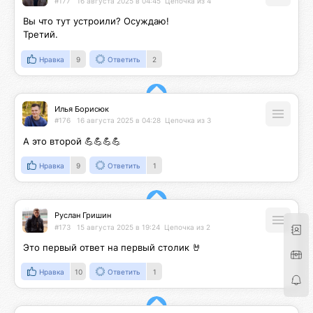
#177
16 августа 2025 в 04:45
Цепочка из 4
Вы что тут устроили? Осуждаю!

Третий.
Нравка
9
Ответить
2
Илья Борисюк
#176
16 августа 2025 в 04:28
Цепочка из 3
А это второй 💪💪💪💪
Нравка
9
Ответить
1
Руслан Гришин
#173
15 августа 2025 в 19:24
Цепочка из 2
Это первый ответ на первый столик 🤘
Нравка
10
Ответить
1