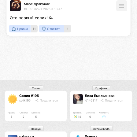
Марс Драконис
#1
18 июня 2025 в 13:47
Это первый солик! 🥳
Нравка
11
Ответить
1
Солик
Профиль
Солик #195
Лиза Емельянова
solik195
Поделиться
id146317
Поделиться
Нравки
Ответы
Цепочка
Уровень
Соликов
Контакты
8
2
5
14
0
Нексус
Экосистема
uzbes.ru
Псиона