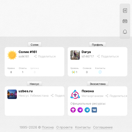
Солик
Профиль
Солик #161
Darya
solik161
Поделиться
id146717
Поделиться
Нравки
Ответы
Цепочка
Уровень
Соликов
Контакты
8
1
0
1
0
Нексус
Экосистема
uzbes.ru
Псиона
Нексус Узбекистана
Поделиться
Метаорганизм
Поделиться
Официальные ресурсы:
1995–2026 ©
Псиона
О проекте
Контакты
Соглашение