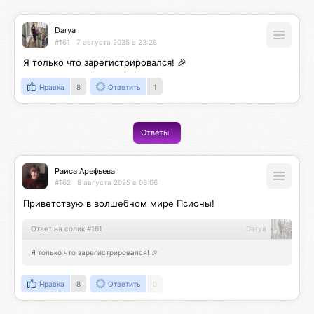
Darya
#161
7 августа 2025 в 23:28
Я только что зарегистрировался! 🎉
Нравка
8
Ответить
1
1
Ответы
Раиса Арефьева
#162
8 августа 2025 в 06:06
Приветствую в волшебном мире Псионы!
Ответ на солик #161
Darya
Я только что зарегистрировался! 🎉
Нравка
8
Ответить
0