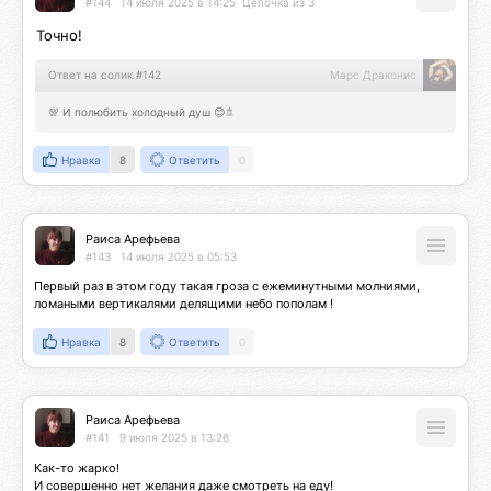
#144
14 июля 2025 в 14:25
Цепочка из 3
Точно!
Ответ на солик #142
Марс Драконис
💯 И полюбить холодный душ 😊🚿
Нравка
8
Ответить
0
Раиса Арефьева
#143
14 июля 2025 в 05:53
Первый раз в этом году такая гроза с ежеминутными молниями, 
ломаными вертикалями делящими небо пополам !
Нравка
8
Ответить
0
Раиса Арефьева
#141
9 июля 2025 в 13:26
Как-то жарко!

И совершенно нет желания даже смотреть на еду! 
