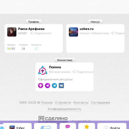
Профиль
Нексус
Раиса Арефьева
uzbes.ru
id1087
Поделиться
Нексус Узбекистана
Поделить
Уровень
Соликов
Контакты
60
24
Экосистема
Псиона
Метаорганизм
Поделиться
Официальные ресурсы:
1995–2026 ©
Псиона
О проекте
Контакты
Соглашение
Конфиденциальность
С нами КО 🕉️
Узбес
Войти