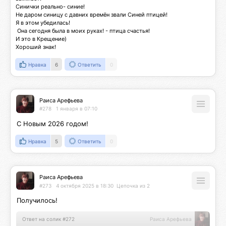
Синички реально- синие!

Не даром синицу с давних времён звали Синей птицей!

Я в этом убедилась!

 Она сегодня была в моих руках! - птица счастья! 

И это в Крещение)

Хороший знак!
Нравка
6
Ответить
0
Раиса Арефьева
#278
1 января в 07:10
С Новым 2026 годом!
Нравка
5
Ответить
0
Раиса Арефьева
#273
4 октября 2025 в 18:30
Цепочка из 2
Получилось!
Ответ на солик #272
Раиса Арефьева