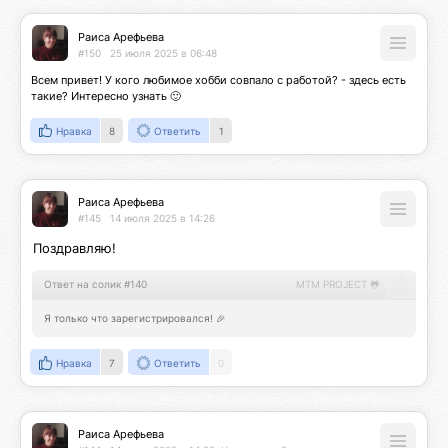
Раиса Арефьева
#150
25 июля 2025 в 06:48
Всем привет! У кого любимое хобби совпало с работой? - здесь есть 
такие? Интересно узнать 🙂
Нравка
8
Ответить
1
Раиса Арефьева
#145
14 июля 2025 в 14:26
Поздравляю!
Ответ на солик #140
MTM PROJECT 🐸
Я только что зарегистрировался! 🎉
Нравка
7
Ответить
0
Раиса Арефьева