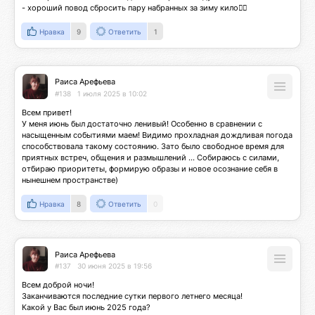
- хороший повод сбросить пару набранных за зиму кило👍🏻
Нравка
9
Ответить
1
Раиса Арефьева
#138
1 июля 2025 в 10:02
Всем привет!

У меня июнь был достаточно ленивый! Особенно в сравнении с 
насыщенным событиями маем! Видимо прохладная дождливая погода 
способствовала такому состоянию. Зато было свободное время для  
приятных встреч, общения и размышлений ... Собираюсь с силами, 
отбираю приоритеты, формирую образы и новое осознание себя в 
нынешнем пространстве)
Нравка
8
Ответить
0
Раиса Арефьева
#137
30 июня 2025 в 19:56
Всем доброй ночи!

Заканчиваются последние сутки первого летнего месяца! 

Какой у Вас был июнь 2025 года?