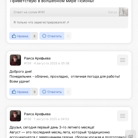
Приветствую в волшебном мире Псионы!
Ответ на солик #161
Darya
Я только что зарегистрировался! 🎉
Нравка
8
Ответить
0
Раиса Арефьева
#159
4 августа 2025 в 05:38
Доброго дня!

Понедельник - облачно, прохладно,  отличная погода для работы! 
Всем удачи!
Нравка
9
Ответить
0
Раиса Арефьева
#156
1 августа 2025 в 04:53
Друзья, сегодня первый день 3-го летнего месяца! 

Август — это последний месяц лета, который традиционно 
ассоциируется с завершением сезона, сбором урожая и подготовкой 