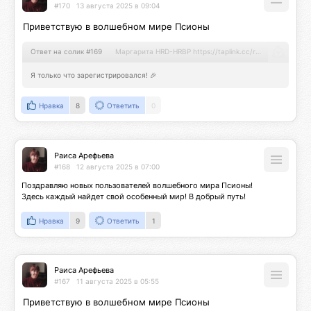
#170
13 августа 2025 в 09:04
Приветствую в волшебном мире Псионы
Ответ на солик #169
Маргарита HRD-HRBP https://taplink.cc/restart360_poisk_talents
Я только что зарегистрировался! 🎉
Нравка
8
Ответить
0
Раиса Арефьева
#168
12 августа 2025 в 07:00
Поздравляю новых пользователей волшебного мира Псионы!

Здесь каждый найдет свой особенный мир! В добрый путь!
Нравка
9
Ответить
1
Раиса Арефьева
#167
11 августа 2025 в 05:55
Приветствую в волшебном мире Псионы