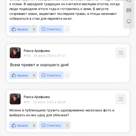
к осени. В народной традиции он считался месяцем итогов, когда 
люди подводили итоги года и готовились к зиме. В августе 
созревают злаки, зацветают последние травы, а птицы начинают 
собираться в стаи для перелета на юг.
Нравка
8
Ответить
0
Раиса Арефьева
#155
28 июля 2025 в 07:21
Всем привет и хорошего дня!
Нравка
9
Ответить
0
Раиса Арефьева
#151
25 июля 2025 в 08:34
Можно в публикациях грузить одновременно несколько фото и 
выбирать из них одну для обложки?
Нравка
8
Ответить
1