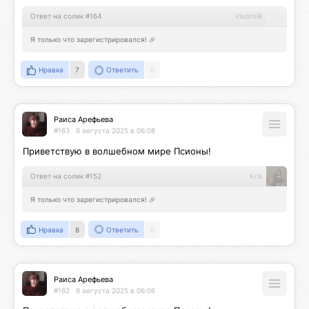
Ответ на солик #164
VladimiR
Я только что зарегистрировался! 🎉
Нравка
7
Ответить
0
Раиса Арефьева
#163
8 августа 2025 в 06:08
Приветствую в волшебном мире Псионы!
Ответ на солик #152
Kris
Я только что зарегистрировался! 🎉
Нравка
8
Ответить
0
Раиса Арефьева
#162
8 августа 2025 в 06:06