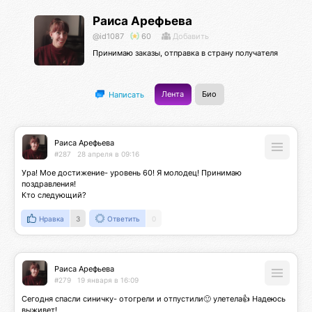
Раиса Арефьева
@id1087
60
Добавить
Принимаю заказы, отправка в страну получателя
Лента
Био
Написать
Раиса Арефьева
#287
28 апреля в 09:16
Ура! Мое достижение- уровень 60! Я молодец! Принимаю 
поздравления!

Кто следующий?
Нравка
3
Ответить
0
Раиса Арефьева
#279
19 января в 16:09
Сегодня спасли синичку- отогрели и отпустили🙂 улетела👍 Надеюсь 
выживет!
