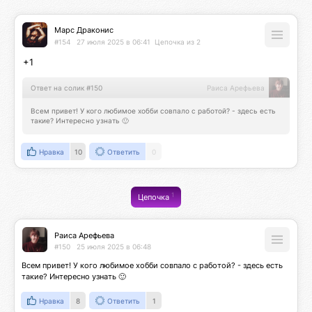
Марс Драконис
#154
27 июля 2025 в 06:41
Цепочка из 2
+1
Ответ на солик #150
Раиса Арефьева
Всем привет! У кого любимое хобби совпало с работой? - здесь есть 
такие? Интересно узнать 🙂
Нравка
10
Ответить
0
1
Цепочка
Раиса Арефьева
#150
25 июля 2025 в 06:48
Всем привет! У кого любимое хобби совпало с работой? - здесь есть 
такие? Интересно узнать 🙂
Нравка
8
Ответить
1