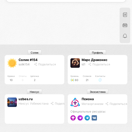
Солик
Профиль
Солик #154
Марс Драконис
solik154
Поделиться
id1
Поделиться
Нравки
Ответы
Цепочка
Уровень
Соликов
Контакты
10
0
2
60
21
Нексус
Экосистема
uzbes.ru
Псиона
Нексус Узбекистана
Поделиться
Метаорганизм
Поделиться
Официальные ресурсы: