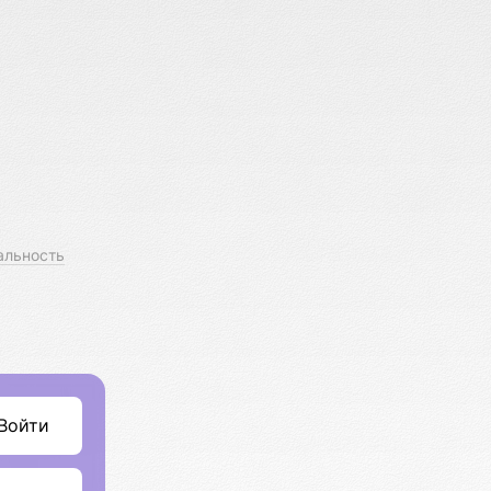
альность
Войти