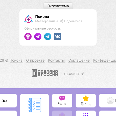
Экосистема
Псиона
Метаорганизм
Поделиться
Официальные ресурсы:
026 ©
Псиона
О проекте
Контакты
Соглашение
Конфиденци
С нами КО 🕉️
збес
Чаты
Гринд