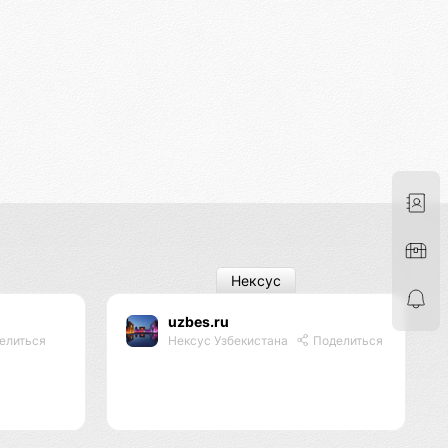
Нексус
uzbes.ru
елиться
Нексус Узбекистана
Поделиться