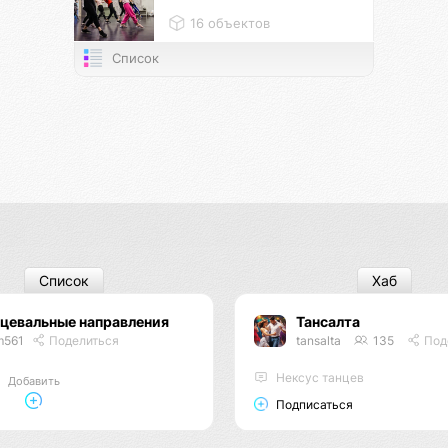
16 объектов
Список
Список
Хаб
цевальные направления
Тансалта
m561
Поделиться
tansalta
135
Под
Нексус танцев
Добавить
Подписаться