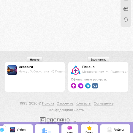
Нексус
Экосистема
uzbes.ru
Псиона
Нексус Узбекистана
Поделиться
Метаорганизм
Поделиться
Официальные ресурсы:
1995–2026 ©
Псиона
О проекте
Контакты
Соглашение
Конфиденциальность
С нами КО 🕉️
Узбес
Войти
Чаты
Гринд