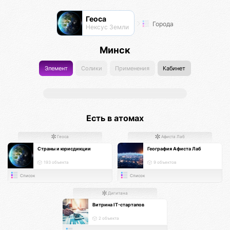
Геоса
Города
Нексус Земли
Минск
Элемент
Солики
Применения
Кабинет
Есть в атомах
Геоса
Афиста Лаб
Страны и юрисдикции
География Афиста Лаб
193 объекта
9 объектов
Список
Список
Дигитана
Витрина IT-стартапов
2 объекта