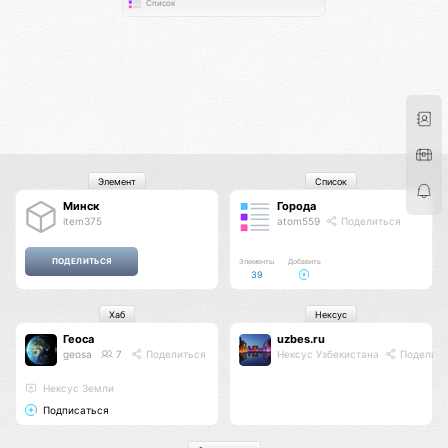
Список
Элемент
Список
Минск
Города
item375
atom559
Поделиться
Элементы
Добавить
39
Хаб
Нексус
Геоса
uzbes.ru
geosa
7
Поделиться
Нексус Узбекистана
Поделить
Нексус Земли
Подписаться