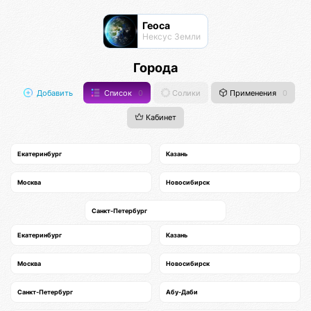
Геоса
Нексус Земли
Города
Добавить
Список
0
Солики
Применения
0
Кабинет
Екатеринбург
Казань
Москва
Новосибирск
Санкт-Петербург
Екатеринбург
Казань
Москва
Новосибирск
Санкт-Петербург
Абу-Даби