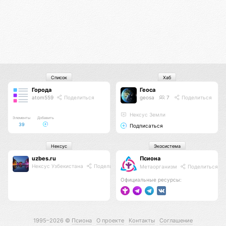
Список
Хаб
Города
Геоса
atom559
Поделиться
geosa
7
Поделиться
Нексус Земли
Элементы
Добавить
39
Подписаться
Нексус
Экосистема
uzbes.ru
Псиона
Нексус Узбекистана
Поделиться
Метаорганизм
Поделиться
Официальные ресурсы:
1995–2026 ©
Псиона
О проекте
Контакты
Соглашение