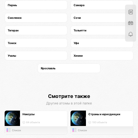
Пермь
Самара
Смоленск
Сочи
Тегеран
Тольятти
Томск
Уфа
Учалы
Химки
Ярославль
Смотрите также
Другие атомы в этой папке
Нексусы
Страны и юрисдикции
84 объекта
193 объекта
Список
Список