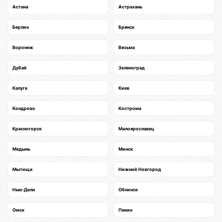
Астана
Астрахань
Берлин
Брянск
Воронеж
Вязьма
Дубай
Зеленоград
Калуга
Киев
Кондрово
Кострома
Красногорск
Малоярославец
Медынь
Минск
Мытищи
Нижний Новгород
Нью-Дели
Обнинск
Омск
Пекин