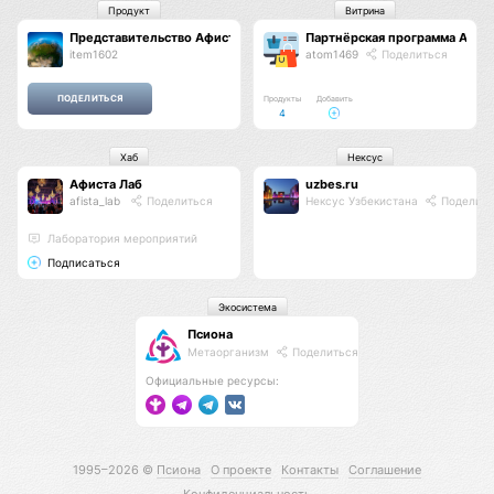
Продукт
Витрина
Представительство Афиста
Партнёрская программа Афис
item1602
atom1469
Поделиться
Продукты
Добавить
4
Хаб
Нексус
Афиста Лаб
uzbes.ru
afista_lab
Поделиться
Нексус Узбекистана
Поделить
Лаборатория мероприятий
Подписаться
Экосистема
Псиона
Метаорганизм
Поделиться
Официальные ресурсы:
1995–2026 ©
Псиона
О проекте
Контакты
Соглашение