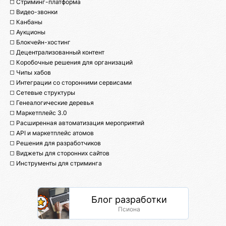
◻️ Стриминг-платформа
◻️ Видео-звонки
◻️ Канбаны
◻️ Аукционы
◻️ Блокчейн-хостинг
◻️ Децентрализованный контент
◻️ Коробочные решения для организаций
◻️ Чипы хабов
◻️ Интеграции со сторонними сервисами
◻️ Сетевые структуры
◻️ Генеалогические деревья
◻️ Маркетплейс 3.0
◻️ Расширенная автоматизация мероприятий
◻️ API и маркетплейс атомов
◻️ Решения для разработчиков
◻️ Виджеты для сторонних сайтов
◻️ Инструменты для стриминга
Блог разработки
Псиона