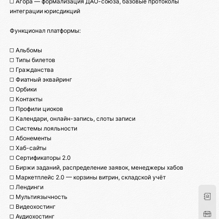
◻️ Агора — формализация ДАО-союза, базовые протоколы
интеграции юрисдикций
Функционал платформы:
◻️ Альбомы
◻️ Типы билетов
◻️ Гражданства
◻️ Фиатный эквайринг
◻️ Орбики
◻️ Контакты
◻️ Профили циоков
◻️ Календари, онлайн-запись, слоты записи
◻️ Системы лояльности
◻️ Абонементы
◻️ Хаб-сайты
◻️ Сертификаторы 2.0
◻️ Биржи заданий, распределение заявок, менеджеры хабов
◻️ Маркетплейс 2.0 — корзины витрин, складской учёт
◻️ Лендинги
◻️ Мультиязычность
◻️ Видеохостинг
◻️ Аудиохостинг