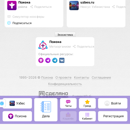
Псиона
uzbes.ru
psiona
Поделиться
Нексус Узбекистана
Поделить
Cимулятор ноосферы
Подписаться
Экосистема
Псиона
Метаорганизм
Поделиться
Официальные ресурсы:
1995–2026 ©
Псиона
О проекте
Контакты
Соглашение
Конфиденциальность
С нами КО 🕉️
Узбес
Войти
Чаты
Гринд
Псиона
Регистрация
Дела
Кошелёк
Кабинет