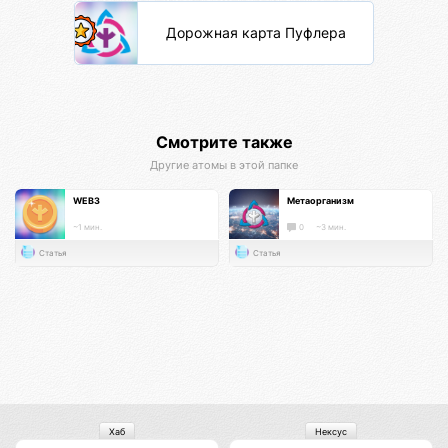
Дорожная карта Пуфлера
Смотрите также
Другие атомы в этой папке
WEB3
Метаорганизм
~1 мин.
0
~3 мин.
Статья
Статья
Хаб
Нексус