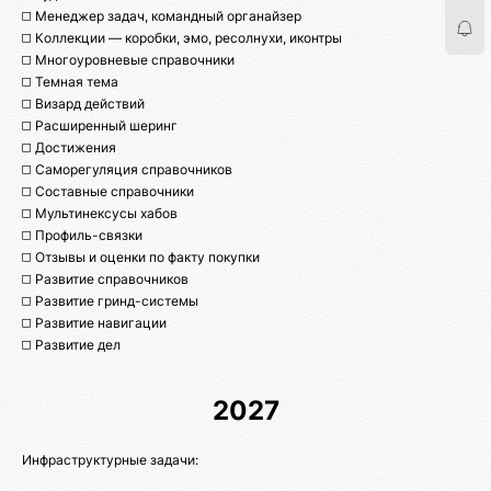
◻️ Менеджер задач, командный органайзер
◻️ Коллекции — коробки, эмо, ресолнухи, иконтры
◻️ Многоуровневые справочники
◻️ Темная тема
◻️ Визард действий
◻️ Расширенный шеринг
◻️ Достижения
◻️ Саморегуляция справочников
◻️ Составные справочники
◻️ Мультинексусы хабов
◻️ Профиль-связки
◻️ Отзывы и оценки по факту покупки
◻️ Развитие справочников
◻️ Развитие гринд-системы
◻️ Развитие навигации
◻️ Развитие дел
2027
Инфраструктурные задачи: