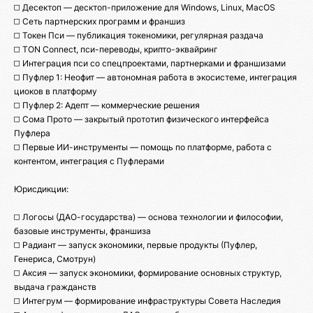
◻️ Десектоп — десктоп-приложение для Windows, Linux, MacOS
◻️ Сеть партнерских программ и франшиз
◻️ Токен Пси — публикация токеномики, регулярная раздача
◻️ TON Connect, пси-переводы, крипто-эквайринг
◻️ Интеграция пси со спецпроектами, партнерками и франшизами
◻️ Пуфлер 1: Неофит — автономная работа в экосистеме, интеграция
циоков в платформу
◻️ Пуфлер 2: Адепт — коммерческие решения
◻️ Сома Прото — закрытый прототип физического интерфейса
Пуфлера
◻️ Первые ИИ-инструменты — помощь по платформе, работа с
контентом, интеграция с Пуфлерами
Юрисдикции:
◻️ Логосы (ДАО-государства) — основа технологии и философии,
базовые инструменты, франшиза
◻️ Радиант — запуск экономики, первые продукты (Пуфлер,
Генериса, Смотрун)
◻️ Аксия — запуск экономики, формирование основных структур,
выдача гражданств
◻️ Интегрум — формирование инфраструктуры Совета Наследия