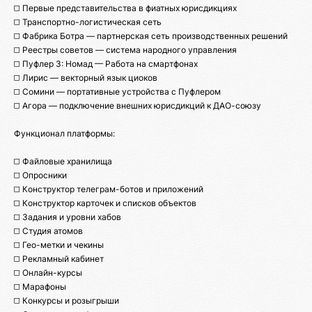
◻️ Первые представительства в фиатных юрисдикциях
◻️ Транспортно-логистическая сеть
◻️ Фабрика Ботра — партнерская сеть производственных решений
◻️ Реестры советов — система народного управления
◻️ Пуфлер 3: Номад — Работа на смартфонах
◻️ Лирис — векторный язык циоков
◻️ Сомини — портативные устройства с Пуфлером
◻️ Агора — подключение внешних юрисдикций к ДАО-союзу
Функционал платформы:
◻️ Файловые хранилища
◻️ Опросники
◻️ Конструктор телеграм-ботов и приложений
◻️ Конструктор карточек и списков объектов
◻️ Задания и уровни хабов
◻️ Студия атомов
◻️ Гео-метки и чекины
◻️ Рекламный кабинет
◻️ Онлайн-курсы
◻️ Марафоны
◻️ Конкурсы и розыгрыши