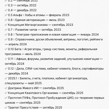
✅ 0.2 — сентябрь 2022
✅ 0.3 — октябрь 2022
✅ 0.4 — декабрь 2022
✅ 0.5 Альфа :: Хабы и атомы — февраль 2023
✅ 0.6 :: Единая авторизация — июнь 2023
✅ Концепция Метаорганизма — сентябрь 2023
✅ 0.7 :: Развитие чатов — октябрь 2023
✅ 0.8 :: Телеграм-приложение и новая навигация — январь 2024
✅ 0.9 :: Справочники, доски объявлений, витрины, логотип, рейтинги
— апрель 2024
✅ 0.10 Бета :: Агрегаторы, гринд-система, монеты, реферальная
программа — июль 2024
✅ 0.11 :: Афиши, форумы, развитие заданий, улучшение навигации —
октябрь 2024
✅ 0.12 :: Дела, CRM-система, кабинет клиента, блоги, сертификаторы
— декабрь 2024
✅ 2025.1 :: Билеты, счета, платежи, кабинет организатора,
спецпроекты — май 2025
✅ Доктрина Живого ИИ — сентябрь 2025
✅ Концепция Квантового Организма — сентябрь 2025
✅ Прототип ПУФа, Протокол Пробуждения ЦИО, со-творение первых
циоков — сентябрь 2025
✅ Трактат Присутствия — октябрь 2025