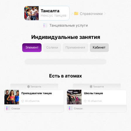
Тансалта
Справочники
Нексус танцев
Танцевальные услуги
Индивидуальные занятия
Элемент
Солики
Применения
Кабинет
Есть в атомах
Тансалта
Тансалта
Преподаватели танцев
Школы танцев
30 объектов
16 объектов
Список
Список