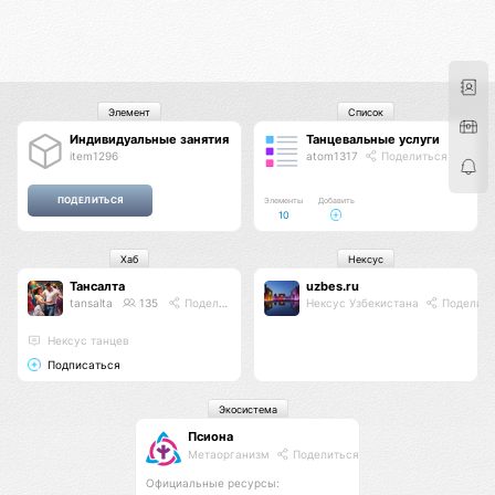
Элемент
Список
Индивидуальные занятия
Танцевальные услуги
item1296
atom1317
Поделиться
Элементы
Добавить
10
Хаб
Нексус
Тансалта
uzbes.ru
tansalta
135
Поделиться
Нексус Узбекистана
Поделить
Нексус танцев
Подписаться
Экосистема
Псиона
Метаорганизм
Поделиться
Официальные ресурсы: