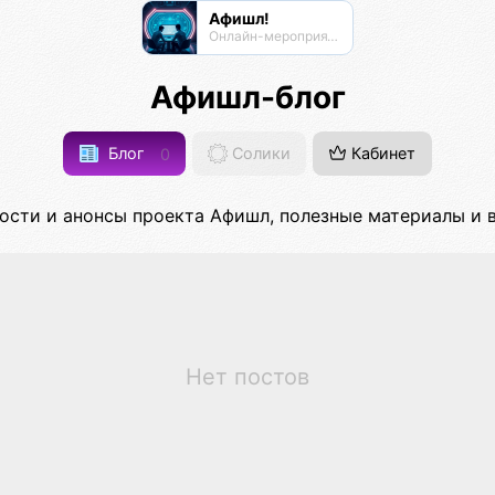
Афишл!
Онлайн-мероприятия Афиста Лаб
Афишл-блог
Блог
0
Солики
Кабинет
сти и анонсы проекта Афишл, полезные материалы и 
Нет постов