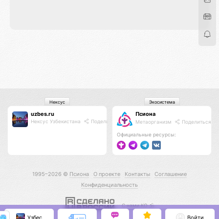
Нексус
Экосистема
uzbes.ru
Псиона
Нексус Узбекистана
Поделиться
Метаорганизм
Поделиться
Официальные ресурсы:
1995–2026 ©
Псиона
О проекте
Контакты
Соглашение
Конфиденциальность
С нами КО 🕉️
Узбес
Войти