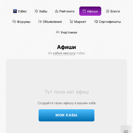
Узбес
Хабы
Рейтинги
Афиши
Блоги
Форумы
Объявления
Маркет
Сертификаты
Участники
Афиши
Из
хабов нексуса
Узбес
Тут пока нет афиш
Создайте свою афишу в вашем хабе
МОИ ХАБЫ