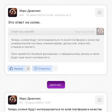
Марс Драконис
#43
20 июня 2025 в 22:44
Цепочка из 2
Это ответ на солик.
Ответ на солик #3
Марс Драконис
Теперь солики будут интегрироваться по всей платформе в качестве 
универсальной системы комментариев, дискуссий, новостей, 
отзывов и прочего.

Пока заработал базовый функционал, к официальному релизу в июле 
будет еще много интересного.
Нравка
9
Ответить
0
1
Цепочка
Марс Драконис
#3
18 июня 2025 в 13:51
Теперь солики будут интегрироваться по всей платформе в качестве 