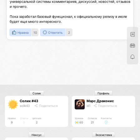
универсальной системы комментариев, дискуссий, новостей, отзывов 
и прочего.

Пока заработал базовый функционал, к официальному релизу в июле 
будет еще много интересного.
Нравка
10
Ответить
2
Солик
Профиль
Солик #43
Марс Драконис
solik43
Поделиться
id1
Поделиться
Нравки
Ответы
Цепочка
Уровень
Соликов
Контакты
9
0
2
60
21
Нексус
Экосистема