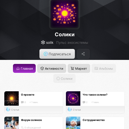
Солики
solik
Пульс экосистемы
Подписаться
Главная
Активности
Маркет
Альбомы
Солики
О проекте
Что такое солики?
0
< 1 мин.
2
~1 мин.
Статья
Статья
Форум соликов
Сотрудничество
0 обсуждений