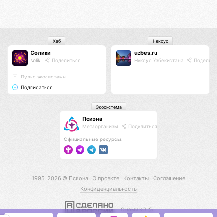
Хаб
Нексус
Солики
uzbes.ru
solik
Поделиться
Нексус Узбекистана
Поделить
Пульс экосистемы
Подписаться
Экосистема
Псиона
Метаорганизм
Поделиться
Официальные ресурсы:
1995–2026 ©
Псиона
О проекте
Контакты
Соглашение
Конфиденциальность
С нами КО 🕉️