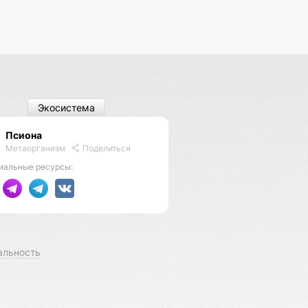
Экосистема
Псиона
Метаорганизм
Поделиться
иальные ресурсы:
альность