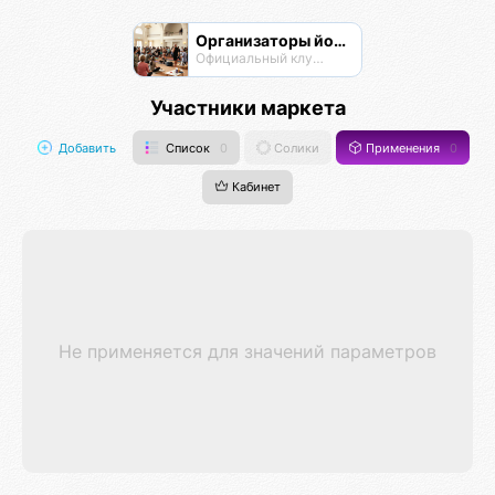
Организаторы йога-мероприятий
Официальный клуб Омисты
Участники маркета
Добавить
Список
0
Солики
Применения
0
Кабинет
Не применяется для значений параметров