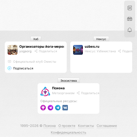
Хаб
Нексус
Организаторы йога-мероприятий
uzbes.ru
yogaorg
Поделиться
Нексус Узбекистана
Поделить
Официальный клуб Омисты
Подписаться
Экосистема
Псиона
Метаорганизм
Поделиться
Официальные ресурсы:
1995–2026 ©
Псиона
О проекте
Контакты
Соглашение
Конфиденциальность