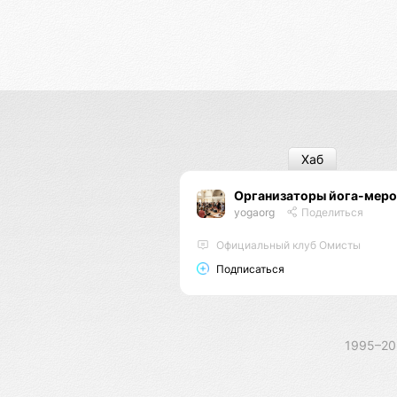
Хаб
Организаторы йога-мер
yogaorg
Поделиться
Официальный клуб Омисты
Подписаться
1995–2