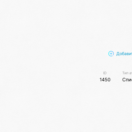
Добави
ID
Тип а
1450
Спи