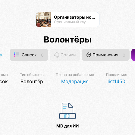
Организаторы йога-мероприятий
Официальный клуб Омисты
Волонтёры
ть
Список
0
Солики
Применения
0
тома
Тип объектов
Права на добавление
Поделиться
сок
Волонтёр
Модерация
list1450
MD для ИИ