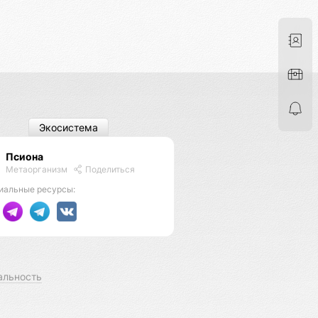
Экосистема
Псиона
Метаорганизм
Поделиться
иальные ресурсы:
альность