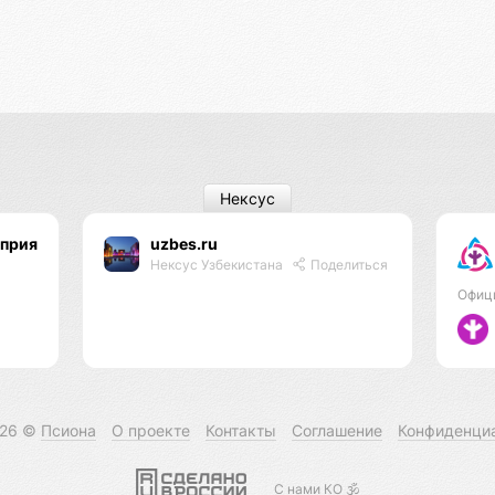
Нексус
оприятий
uzbes.ru
Нексус Узбекистана
Поделиться
Офиц
026 ©
Псиона
О проекте
Контакты
Соглашение
Конфиденци
С нами КО 🕉️