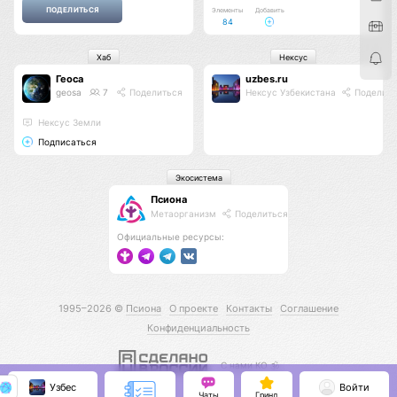
Элементы
Добавить
84
Хаб
Нексус
Геоса
uzbes.ru
geosa
7
Поделиться
Нексус Узбекистана
Поделить
Нексус Земли
Подписаться
Экосистема
Псиона
Метаорганизм
Поделиться
Официальные ресурсы:
1995–2026 ©
Псиона
О проекте
Контакты
Соглашение
Конфиденциальность
С нами КО 🕉️
Узбес
Войти
Чаты
Гринд