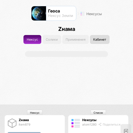
Геоса
Нексусы
Нексус Земли
Zнама
Нексус
Солики
Применения
Кабинет
Нексус
Список
Zнама
Нексусы
item879
atom1280
Поделиться