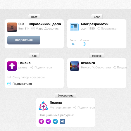
Пост
Блог
0.9 — Справочники, доски объявлений, витрины, логотип, рейтинг
Блог разработки
item814
Марс Драконис
atom1180
Поделиться
Посты
Создать
14
Хаб
Нексус
Псиона
uzbes.ru
psiona
Поделиться
Нексус Узбекистана
Поделить
Cимулятор ноосферы
Подписаться
Экосистема
Псиона
Метаорганизм
Поделиться
Официальные ресурсы: