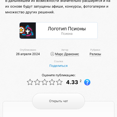
В дальнейшем их возможности значительно расширятся и на
их основе будут запущены афиши, конкурсы, фотогалереи и
множество других решений.
Логотип Псионы
Псиона
Опубликовано
Автор
Рубрики:
26 апреля 2024
Марс Драконис
Релизы
Ссылка
Поделиться
Оцените публикацию:
2
4.33
Открыть чат