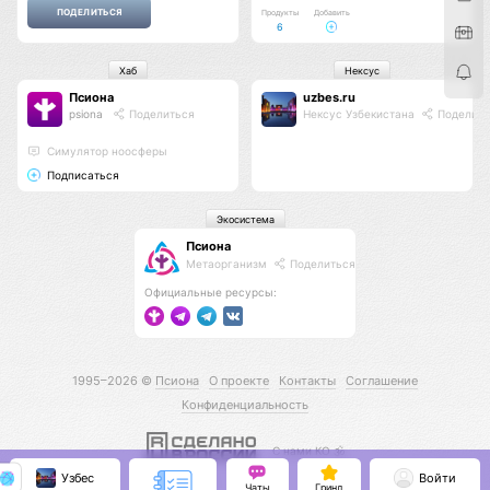
Продукты
Добавить
6
Хаб
Нексус
Псиона
uzbes.ru
psiona
Поделиться
Нексус Узбекистана
Поделить
Cимулятор ноосферы
Подписаться
Экосистема
Псиона
Метаорганизм
Поделиться
Официальные ресурсы:
1995–2026 ©
Псиона
О проекте
Контакты
Соглашение
Конфиденциальность
С нами КО 🕉️
Узбес
Войти
Чаты
Гринд