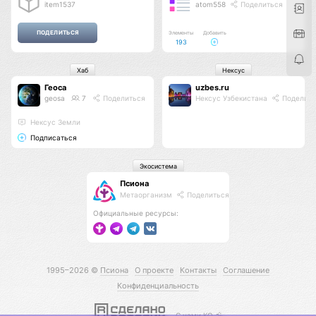
item1537
atom558
Поделиться
Элементы
Добавить
193
Хаб
Нексус
Геоса
uzbes.ru
geosa
7
Поделиться
Нексус Узбекистана
Поделить
Нексус Земли
Подписаться
Экосистема
Псиона
Метаорганизм
Поделиться
Официальные ресурсы:
1995–2026 ©
Псиона
О проекте
Контакты
Соглашение
Конфиденциальность
С нами КО 🕉️