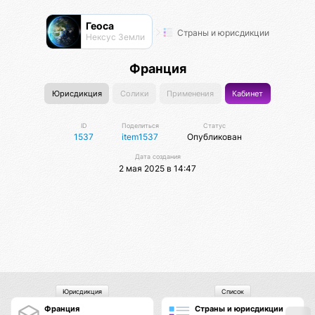
Геоса
Страны и юрисдикции
Нексус Земли
Франция
Юрисдикция
Солики
Применения
Кабинет
ID
Поделиться
Статус
1537
item1537
Опубликован
Дата создания
2 мая 2025 в 14:47
Юрисдикция
Список
Франция
Страны и юрисдикции