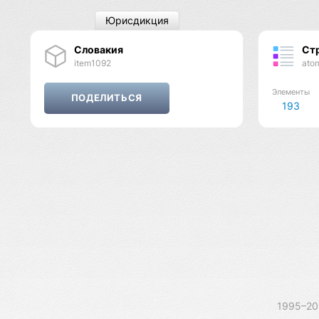
Юрисдикция
Словакия
Ст
item1092
ato
Элементы
193
1995–2