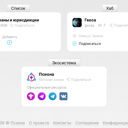
Список
Хаб
раны и юрисдикции
Геоса
m558
Поделиться
geosa
7
Поделит
Нексус Земли
Добавить
Подписаться
Экосистема
Псиона
Метаорганизм
Поделиться
Официальные ресурсы:
026 ©
Псиона
О проекте
Контакты
Соглашение
Конфиденци