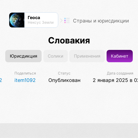
Геоса
Страны и юрисдикции
Нексус Земли
Словакия
Юрисдикция
Солики
Применения
Кабинет
Поделиться
Статус
Дата создания
2
item1092
Опубликован
2 января 2025 в 0