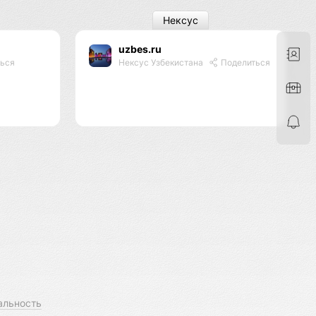
Нексус
uzbes.ru
ься
Нексус Узбекистана
Поделиться
альность