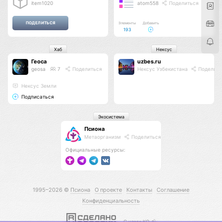
item1020
atom558
Поделиться
Элементы
Добавить
193
Хаб
Нексус
Геоса
uzbes.ru
geosa
7
Поделиться
Нексус Узбекистана
Поделить
Нексус Земли
Подписаться
Экосистема
Псиона
Метаорганизм
Поделиться
Официальные ресурсы:
1995–2026 ©
Псиона
О проекте
Контакты
Соглашение
Конфиденциальность
С нами КО 🕉️