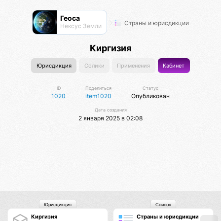
Геоса
Страны и юрисдикции
Нексус Земли
Киргизия
Юрисдикция
Солики
Применения
Кабинет
ID
Поделиться
Статус
1020
item1020
Опубликован
Дата создания
2 января 2025 в 02:08
Юрисдикция
Список
Киргизия
Страны и юрисдикции