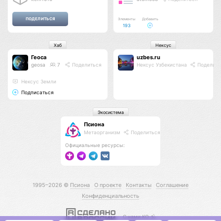
Элементы
Добавить
193
Хаб
Нексус
Геоса
uzbes.ru
geosa
7
Поделиться
Нексус Узбекистана
Поделить
Нексус Земли
Подписаться
Экосистема
Псиона
Метаорганизм
Поделиться
Официальные ресурсы:
1995–2026 ©
Псиона
О проекте
Контакты
Соглашение
Конфиденциальность
С нами КО 🕉️