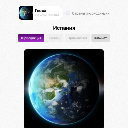
Геоса
Страны и юрисдикции
Нексус Земли
Испания
Юрисдикция
Солики
Применения
Кабинет