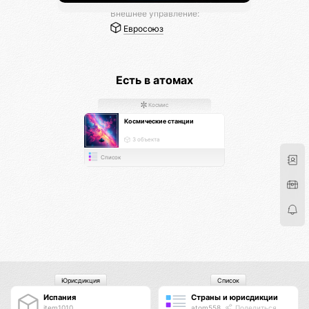
Внешнее управление:
Евросоюз
Есть в атомах
Космис
Космические станции
3 объекта
Список
Юрисдикция
Список
Испания
Страны и юрисдикции
item1010
atom558
Поделиться