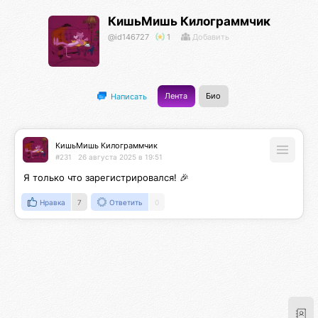
КишьМишь Килограммчик
@id146727
1
Добавить
Лента
Био
Написать
КишьМишь Килограммчик
#231
26 августа 2025 в 19:51
Я только что зарегистрировался! 🎉
Нравка
7
Ответить
0