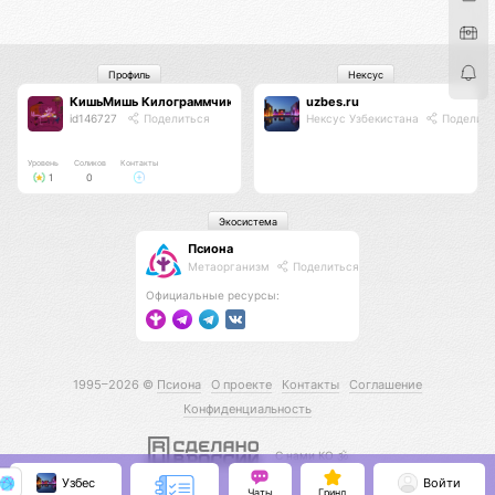
Профиль
Нексус
КишьМишь Килограммчик
uzbes.ru
id146727
Поделиться
Нексус Узбекистана
Поделить
Уровень
Соликов
Контакты
1
0
Экосистема
Псиона
Метаорганизм
Поделиться
Официальные ресурсы:
1995–2026 ©
Псиона
О проекте
Контакты
Соглашение
Конфиденциальность
С нами КО 🕉️
Узбес
Войти
Чаты
Гринд