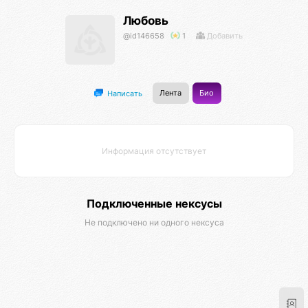
Любовь
@id146658
1
Добавить
Лента
Био
Написать
Информация отсутствует
Подключенные нексусы
Не подключено ни одного нексуса