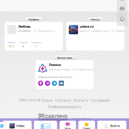
Профиль
Нексус
Любовь
uzbes.ru
id146658
Поделиться
Нексус Узбекистана
Поделить
Уровень
Соликов
Контакты
1
0
Экосистема
Псиона
Метаорганизм
Поделиться
Официальные ресурсы:
1995–2026 ©
Псиона
О проекте
Контакты
Соглашение
Конфиденциальность
С нами КО 🕉️
Узбес
Войти
Чаты
Гринд