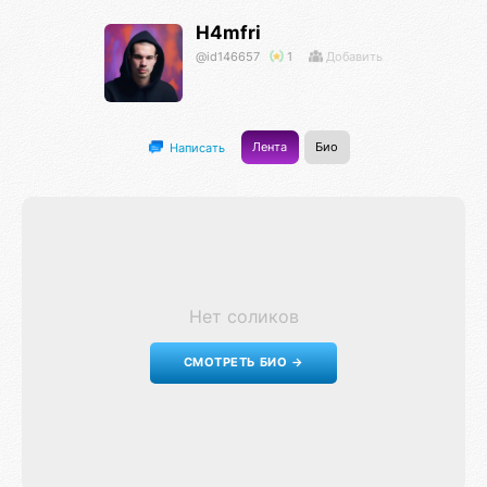
H4mfri
@id146657
1
Добавить
Лента
Био
Написать
Нет соликов
СМОТРЕТЬ БИО →