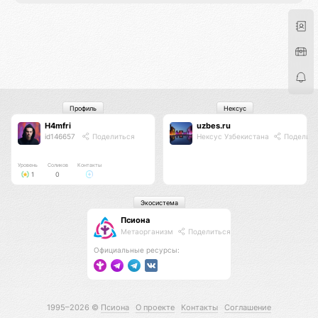
Профиль
Нексус
H4mfri
uzbes.ru
id146657
Поделиться
Нексус Узбекистана
Поделить
Уровень
Соликов
Контакты
1
0
Экосистема
Псиона
Метаорганизм
Поделиться
Официальные ресурсы:
1995–2026 ©
Псиона
О проекте
Контакты
Соглашение