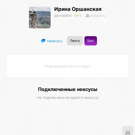
Ирина Оршанская
@id146651
1
Добавить
Лента
Био
Написать
Информация отсутствует
Подключенные нексусы
Не подключено ни одного нексуса