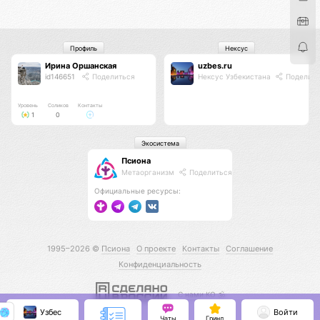
Профиль
Нексус
Ирина Оршанская
uzbes.ru
id146651
Поделиться
Нексус Узбекистана
Поделить
Уровень
Соликов
Контакты
1
0
Экосистема
Псиона
Метаорганизм
Поделиться
Официальные ресурсы:
1995–2026 ©
Псиона
О проекте
Контакты
Соглашение
Конфиденциальность
С нами КО 🕉️
Узбес
Войти
Чаты
Гринд