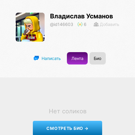
Владислав Усманов
@id146603
6
Добавить
Лента
Био
Написать
Нет соликов
СМОТРЕТЬ БИО →