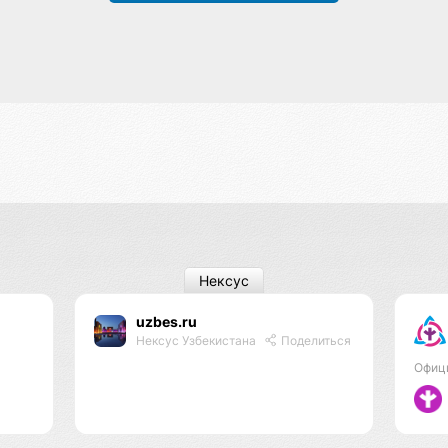
Нексус
uzbes.ru
Нексус Узбекистана
Поделиться
Офиц