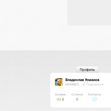
Профиль
Владислав Усманов
id146603
Поделиться
Уровень
Соликов
Контакты
6
0