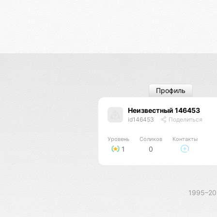
Профиль
Неизвестный 146453
id146453
Поделиться
Уровень
Соликов
Контакты
1
0
1995–2