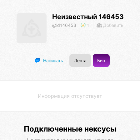
Неизвестный 146453
@id146453
1
Добавить
Лента
Био
Написать
Информация отсутствует
Подключенные нексусы
Не подключено ни одного нексуса