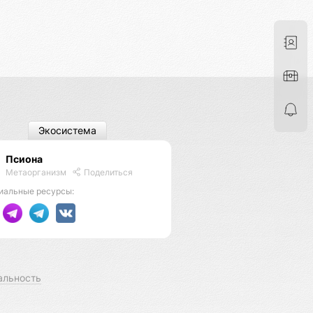
Экосистема
Псиона
Метаорганизм
Поделиться
иальные ресурсы:
альность