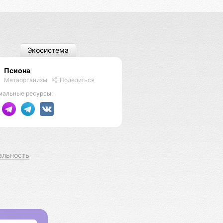
Экосистема
Псиона
Метаорганизм
Поделиться
иальные ресурсы:
альность