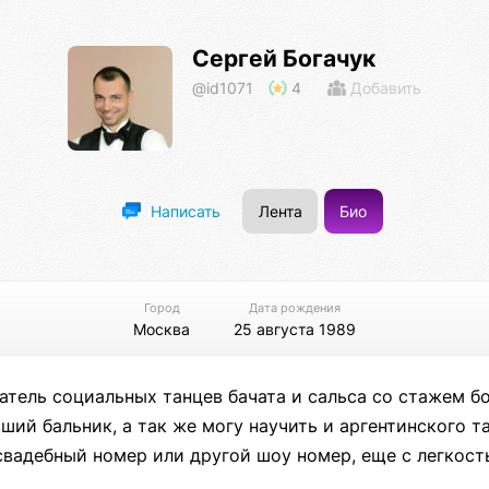
Сергей Богачук
@id1071
4
Добавить
Лента
Био
Написать
Город
Дата рождения
Москва
25 августа 1989
тель социальных танцев бачата и сальса со стажем бо
ший бальник, а так же могу научить и аргентинского та
вадебный номер или другой шоу номер, еще с легкост