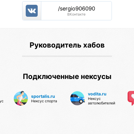
/sergio906090
ВКонтакте
Сергей Богачук
Руководитель хабов
Преподаватель сальсы и бачаты
6
Подключенные нексусы
vodita.ru
sportalis.ru
Нексус
ус
Нексус спорта
автолюбителей