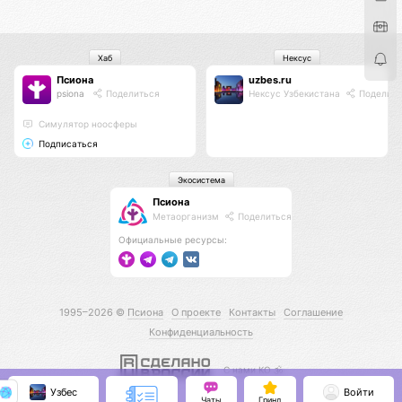
Хаб
Нексус
Псиона
uzbes.ru
psiona
Поделиться
Нексус Узбекистана
Поделить
Cимулятор ноосферы
Подписаться
Экосистема
Псиона
Метаорганизм
Поделиться
Официальные ресурсы:
1995–2026 ©
Псиона
О проекте
Контакты
Соглашение
Конфиденциальность
С нами КО 🕉️
Узбес
Войти
Чаты
Гринд