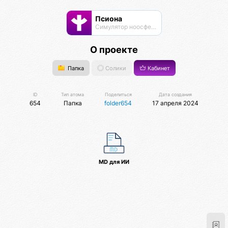
Псиона
Cимулятор ноосферы
О проекте
Папка
Солики
Кабинет
ID
Тип атома
Поделиться
Дата создания
654
Папка
folder654
17 апреля 2024
MD для ИИ