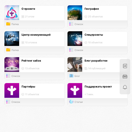
О проекте
География
21 атом
25 объектов
Папка
Список
Центр коммуникаций
Спецпроекты
10 атомов
10 объектов
Папка
Список
Рейтинг хабов
Блог разработки
13 объектов
14 публикаций
Список
Блог
Партнёры
Поддержать проект
11 объектов
< 1 мин.
Список
Статья