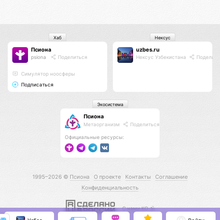
Хаб
Нексус
Псиона
uzbes.ru
psiona
Поделиться
Нексус Узбекистана
Поделить
Cимулятор ноосферы
Подписаться
Экосистема
Псиона
Метаорганизм
Поделиться
Официальные ресурсы:
1995–2026 ©
Псиона
О проекте
Контакты
Соглашение
Конфиденциальность
С нами КО 🕉️