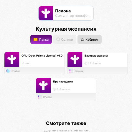
Псиона
Cимулятор ноосферы
Культурная экспансия
Папка
Солики
Кабинет
OPL (Open Psiona License) v1.0
Базовые сюжеты
~1 мин.
24 объекта
Статья
Список
Произведения
0 объектов
Список
Смотрите также
Другие атомы в этой папке